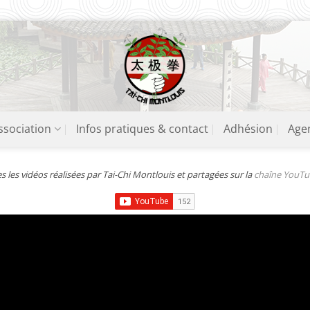
ssociation
Infos pratiques & contact
Adhésion
Age
s les vidéos réalisées par Tai-Chi Montlouis et partagées sur la
chaîne YouTu