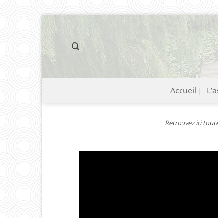
Passer
au
contenu
Accueil
L’a
Retrouvez ici toute