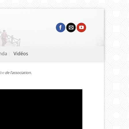
nda
Vidéos
be
de l’association.