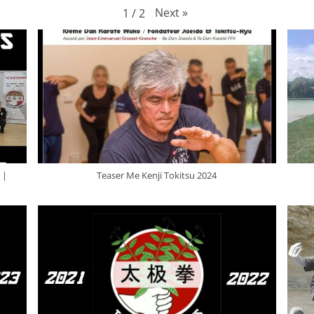
Next
»
1
/
2
 |
Teaser Me Kenji Tokitsu 2024