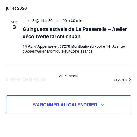
juillet 2026
juillet 3 @ 19 h 30 min
-
20 h 30 min
VEN
3
Guinguette estivale de La Passerelle – Atelier
découverte taï-chi-chuan
14 Av. d'Appenweier, 37270 Montlouis-sur-Loire
14, Avenue
d'Appenweier, Montlouis-sur-Loire, France
Aujourd’hui
ÉVÈNEMENTS
PRÉCÉDENTS
Évènements
suivants
S’ABONNER AU CALENDRIER