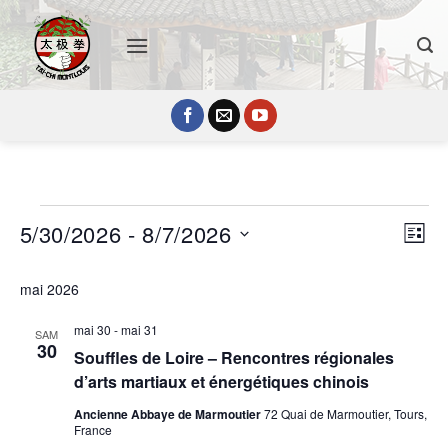
Passer
au
contenu
Évènements
Navig
Navi
5/30/2026
 - 
8/7/2026
LISTE
par
de
consu
Sélectionnez
vues
mai 2026
une
Évè
date.
mai 30
-
mai 31
SAM
30
Souffles de Loire – Rencontres régionales
d’arts martiaux et énergétiques chinois
Ancienne Abbaye de Marmoutier
72 Quai de Marmoutier, Tours,
France